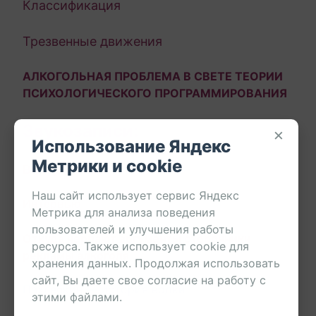
Классификация
Трезвенные движения
АЛ
КОГОЛЬНАЯ ПРОБЛЕМА В СВЕТЕ ТЕОРИИ
ПСИХОЛОГИЧЕСКОГО
ПРОГРАММИРОВАНИЯ
Звукозаписи:
×
Использование Яндекс
Метрики и cookie
Выступление
Наш сайт использует сервис Яндекс
Интервью
Метрика для анализа поведения
пользователей и улучшения работы
Откуда черпают аргументы сторонники
ресурса. Также использует cookie для
рекламы алкоголя
хранения данных. Продолжая использовать
сайт, Вы даете свое согласие на работу с
Пахлебкин — история водки
этими файлами.