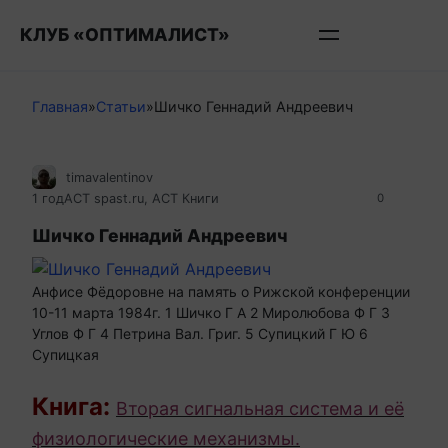
Перейти
КЛУБ «ОПТИМАЛИСТ»
к
контенту
Главная
»
Статьи
»
Шичко Геннадий Андреевич
timavalentinov
1 год
АСТ spast.ru
,
АСТ Книги
0
Шичко Геннадий Андреевич
Анфисе Фёдоровне на память о Рижской конференции
10-11 марта 1984г. 1 Шичко Г А 2 Миролюбова Ф Г 3
Углов Ф Г 4 Петрина Вал. Григ. 5 Супицкий Г Ю 6
Супицкая
Книга:
Вторая сигнальная система и её
физиологические механизмы.