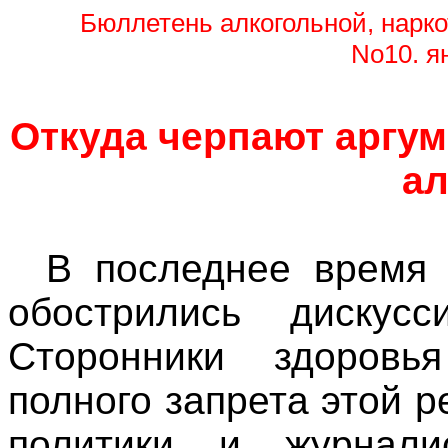
Бюллетень алкогольной, нарк
No10. я
Откуда черпают аргу
ал
В последнее время 
обострились дискус
Сторонники здоровь
полного запрета этой р
политики и журнали