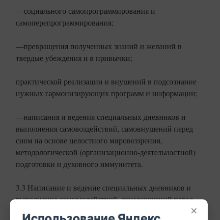
—социального самопрограммирования и
самоперепрограммирования;
—превращения полученных знаний и желаний в
твердые убеждения и в привычки;
практической реализации и внушений в подсознание
нужных гармонизирующих программ и информации;
—написания и ведения специальных дневников и
выполнения самовоздействий, самовнушений перед
сном на основе целостного мировоззрения,
методологической (организационно-деятельностной)
подготовки и духовного иммунитета.
3.3 Написание и ведение специальных дневников и
выполнение самовоздействий, самовнушений перед
×
сном требует выполнения следующих методических
Использование Яндекс