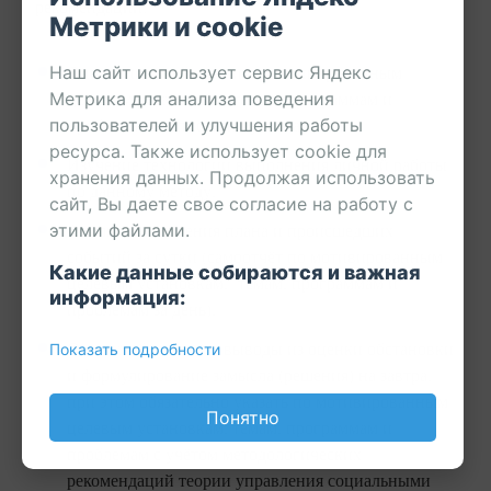
рекомендаций:
Метрики и cookie
Описание своей жизни по мотивированным
Наш сайт использует сервис Яндекс
целевым установкам, темам, программам и
Метрика для анализа поведения
проблемам (написание аутоанамнеза).
пользователей и улучшения работы
ресурса. Также использует cookie для
Изучение технологии выполнения личной работы
хранения данных. Продолжая использовать
по данному методу.
сайт, Вы даете свое согласие на работу с
Анализ выполнения плана и происшедших
этими файлами.
событий за сутки (самоотчёт по мотивированным
Какие данные собираются и важная
целевым установкам, темам, программам и
информация:
проблемам за день).
Оценка обстановки, выводы из оценки обстановки
Показать подробности
и формулирование замысла (решения) на завтра,
при этом обязательно указать по мотивированным
Понятно
целевым установкам, темам, программам и
проблемам с учётом методологических
рекомендаций теории управления социальными