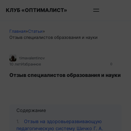
Перейти
КЛУБ «ОПТИМАЛИСТ»
к
контенту
Главная
»
Статьи
»
Отзыв специалистов образования и науки
timavalentinov
10 лет
Избранное
0
Отзыв специалистов образования и науки
Содержание
Отзыв на здоровьеразвивающую
педагогическую систему Шичко Г. А.