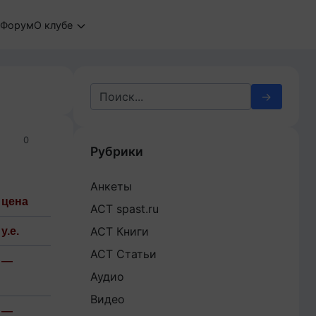
Форум
О клубе
Search
for:
0
Рубрики
Анкеты
цена
АСТ spast.ru
АСТ Книги
у.е.
АСТ Статьи
—
Аудио
Видео
—