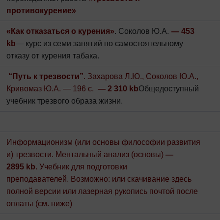
противокурение»
«Как отказаться о курения»
. Соколов Ю.А.
— 453
kb
— курс из семи занятий по самостоятельному
отказу от курения табака.
“Путь к трезвости”
. Захарова Л.Ю., Соколов Ю.А.,
Кривомаз Ю.А. — 196 с.
— 2 310 kb
Общедоступный
учебник трезвого образа жизни.
Информационизм (или основы философии развития
и) трезвости. Ментальный анализ (основы)
—
2895
kb.
Учебник для подготовки
преподавателей.
Возможно: или скачивание здесь
полной версии или лазерная рукопись почтой после
оплаты (см. ниже)