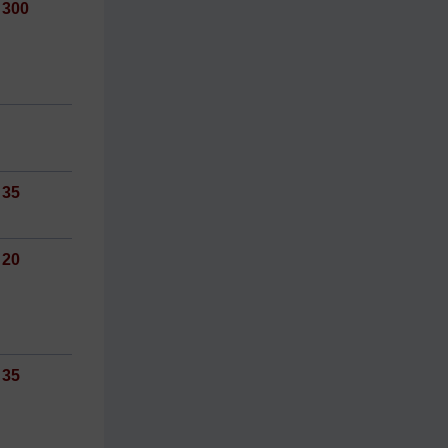
300
35
20
35