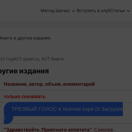
Метод Шичко
Вступить в клуб
Статьи
Книги и другие издания
ov
1 год
АСТ spast.ru
,
АСТ Книги
ругие издания
Название, автор, объем, комментарий
только скачивать
ТРЕЗВЫЙ ГОЛОС в пьяном хоре (0 Загрузок
)
“Здравствуйте. Приятного аппетита”
. Соколов