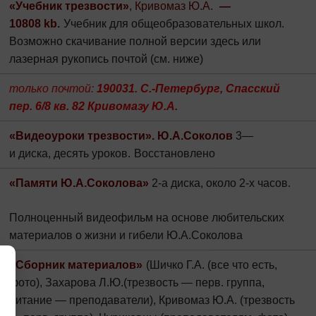
«Учебник трезвости»
, Кривомаз Ю.А.
—
10808
kb.
У
чебник для
общеобразовательных
школ
.
Возможно
скачивание
полной версии
здесь
или
лазерная рукопись почтой
(см. ниже)
только почтой
:
190031. С.-Петербург, Спасский
пер. 6/8 кв. 82 Кривомазу Ю.А.
«
Видеоуроки трезвости». Ю.
А.Соколов
3
—
и
диска,
десять уроков.
Восстановлено
«Памяти Ю.А.Соколова»
2-а диска, около 2-
х
часов
.
Полноценный видеофильм на основе любительских
материалов о жизни и гибели Ю.А.Соколова
×
«Сборник материалов»
(Шичко Г.А. (все что есть,
фото), Захарова Л.Ю.(трезвость — перв. группа,
питание — преподаватели), Кривомаз Ю.А. (трезвость