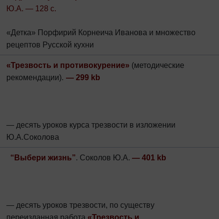
Ю.А. — 128 с.
«Детка» Порфирий Корнеича Иванова и множество
рецептов Русской кухни
«Трезвость и противокурение»
(методические
рекомендации
)
.
—
299
kb
— десять уроков курса трезвости в изложении
Ю.А.Соколова
“Выбери жизнь”
. Соколов Ю.А.
— 401 kb
—
десять уроков трезвости, по существу
переизданная работа
«Трезвость и