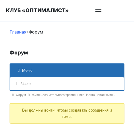
Перейти
КЛУБ «ОПТИМАЛИСТ»
к
контенту
Главная
»
Форум
Форум
Меню
Навигация
Форума
Форум
Форум
Жизнь сознательного трезвенника: Наша новая жизнь
breadcrumbs
Вы должны войти, чтобы создавать сообщения и
-
темы.
Вы
здесь: