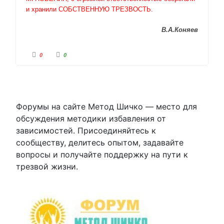
и хранили СОБСТВЕННУЮ ТРЕЗВОСТЬ.
В.А.Коняев
Г
Г
0
0
о
о
л
л
о
о
с
с
у
у
й
й
т
т
е
е
-
-
Форумы на сайте Метод Шичко — место для
п
п
а
а
обсуждения методики избавления от
л
л
е
е
зависимостей. Присоединяйтесь к
ц
ц
в
в
сообществу, делитесь опытом, задавайте
н
в
и
е
вопросы и получайте поддержку на пути к
з
р
.
х
.
трезвой жизни.