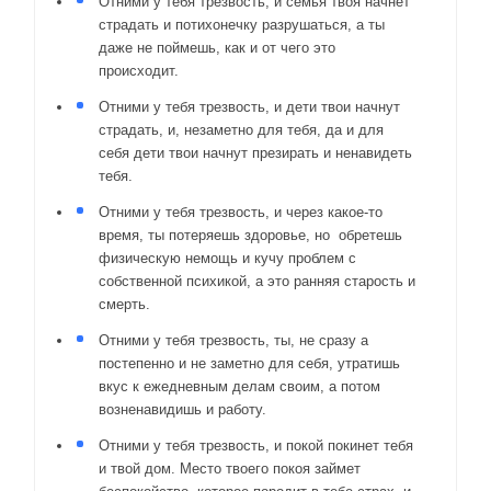
Отними у тебя трезвость, и семья твоя начнет
страдать и потихонечку разрушаться, а ты
даже не поймешь, как и от чего это
происходит.
Отними у тебя трезвость, и дети твои начнут
страдать, и, незаметно для тебя, да и для
себя дети твои начнут презирать и ненавидеть
тебя.
Отними у тебя трезвость, и через какое-то
время, ты потеряешь здоровье, но обретешь
физическую немощь и кучу проблем с
собственной психикой, а это ранняя старость и
смерть.
Отними у тебя трезвость, ты, не сразу а
постепенно и не заметно для себя, утратишь
вкус к ежедневным делам своим, а потом
возненавидишь и работу.
Отними у тебя трезвость, и покой покинет тебя
и твой дом. Место твоего покоя займет