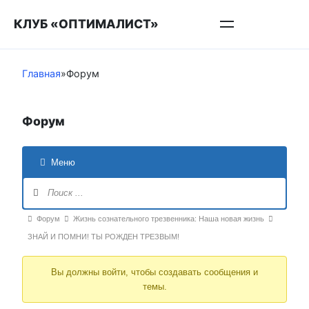
Перейти
КЛУБ «ОПТИМАЛИСТ»
к
контенту
Главная
»
Форум
Форум
Меню
Навигация
Форума
Форум
Форум
Жизнь сознательного трезвенника: Наша новая жизнь
breadcrumbs
ЗНАЙ И ПОМНИ! ТЫ РОЖДЕН ТРЕЗВЫМ!
-
Вы должны войти, чтобы создавать сообщения и
Вы
темы.
здесь: