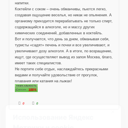
напитки.
Коктейли с соком – очень обманчивы, пьются легко,
создавая ощущение веселья, но никак не опьянения. А
организму приходится перерабатывать не только спирт,
содержащийся в алкоголе, но и массу других
химических соединений, добавленных в коктейль.
Вот и получается, что день за днем, обманывая себя,
туристы «садят» печень и почки и все увеличивают, и
увеличивают дозу алкоголя. А в итоге, по возращению,
ищут, где осуществляют вывод из запоя Москва, благо,
имеет таких специалистов.
Не портите себе отдых, наслаждайтесь прекрасными
видами и получайте удовольствие от прогулок,
плавания или катания на лыжах!
Г
Г
0
0
×
о
о
л
л
Использование Яндекс
о
о
с
с
у
у
Метрики и cookie
й
й
т
т
е
е