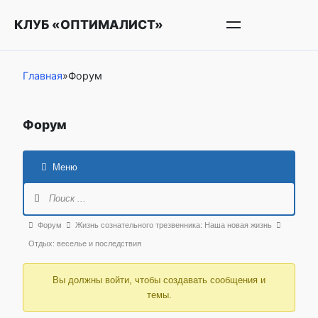
Перейти
КЛУБ «ОПТИМАЛИСТ»
к
контенту
Главная
»
Форум
Форум
Меню
Навигация
Форума
Форум
Форум
Жизнь сознательного трезвенника: Наша новая жизнь
breadcrumbs
Отдых: веселье и последствия
-
Вы должны войти, чтобы создавать сообщения и
Вы
темы.
здесь: