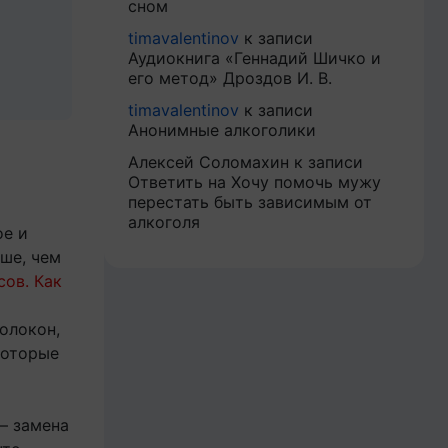
сном
timavalentinov
к записи
Аудиокнига «Геннадий Шичко и
его метод» Дроздов И. В.
timavalentinov
к записи
Анонимные алкоголики
Алексей Соломахин
к записи
Ответить на Хочу помочь мужу
перестать быть зависимым от
алкоголя
ое и
ше, чем
сов. Как
олокон,
которые
— замена