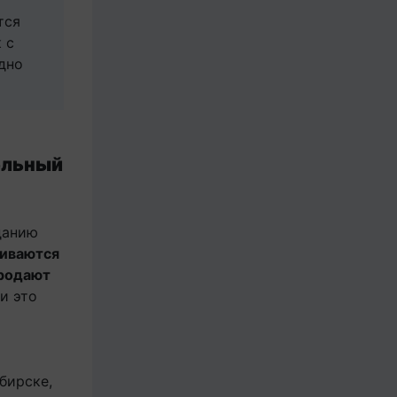
тся
 с
дно
ельный
данию
иваются
продают
и это
бирске,