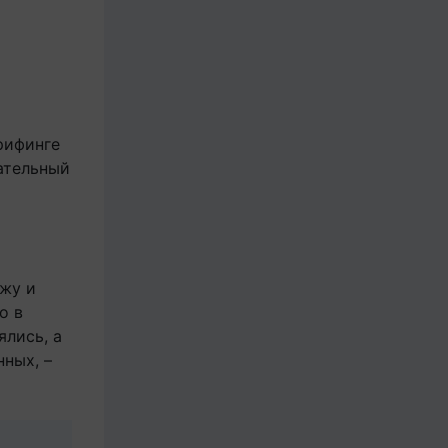
рифинге
ательный
ажу и
о в
ялись, а
нных, –