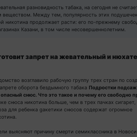
вательная разновидность табака, на сегодня не считае
 веществом. Между тем, популярность этих подушечек
ой никотина продолжает расти: его по-прежнему свобо
газинах Казани, в том числе несовершеннолетним.
готовит запрет на жевательный и нюхат
домство возглавило рабочую группу трех стран по соз
запрете оборота бездымного табака
Подростки подсаж
 опасный снюс. Что это такое и почему его свободно 
ике снюса никотина больше, чем в трех пачках сигарет, 
оза для ребенка gакетики снюсов содержат огромное
котина.
ели выясняют причину смерти семиклассника в Новоси