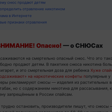
ему снюс продают детям
 определить отравление никотином
лама в Интернете
вые признаки отравления
ВНИМАНИЕ! Опасно!
— о СНЮСах
саживаются на смертельно опасный снюс. Что это так
ободно продают детям. В пакетике снюса никотина боль
сигарет, и это смертельная доза для ребенка
Хуже спай
одсаживают» на наркотические конфеты п
опулярные у
еры рекламируют снюсы — изделия из растительных в
абак, но с содержанием никотина для рассасывания, 
ену запрещённым в России спайсам.
 трудно остановить, производители пишут, что снюсы 