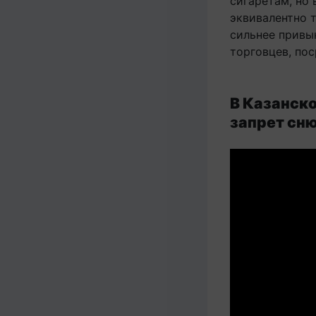
сигаретам, но 
эквивалентно 
сильнее привы
торговцев, пос
В Казанск
запрет сн