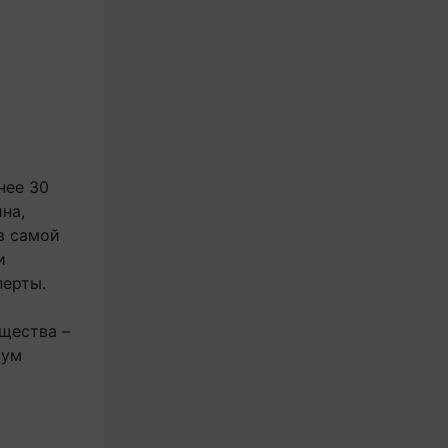
нее 30
на,
в самой
и
перты.
щества –
вум