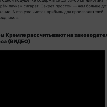
в одной подушечке содержится до 50–60 мг никотина, 
трём пачкам сигарет. Секрет простой — чем больше до
кание. А это уже чистая прибыль для производителей,
редников.
ом Кремле рассчитывают на законодате
юса (ВИДЕО)