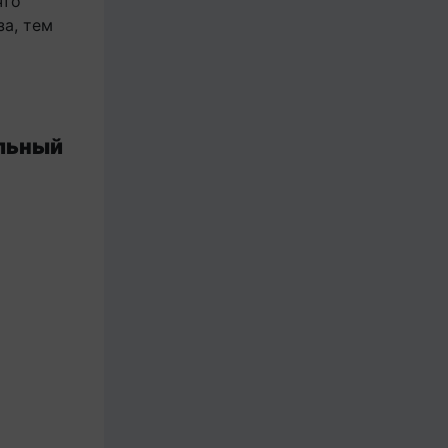
что
за, тем
льный