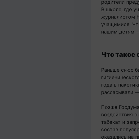
родители пред
В школе, где у
журналистом Н
учащимися. Чт
нашим детям —
Что такое
Раньше снюс б
гигиеническог
года в пакетик
рассасывали —
Позже Госдума
воздействия о
табака» и зап
состав популяр
оказались на п