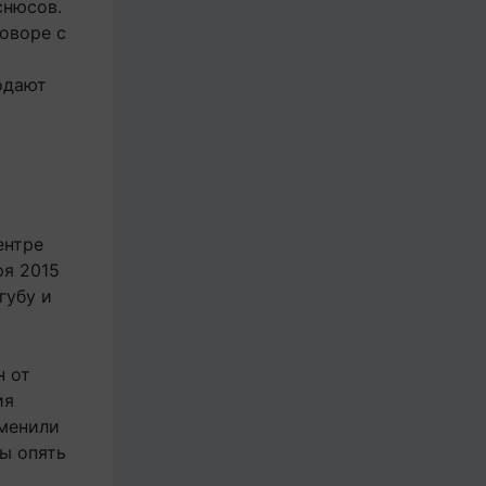
снюсов.
говоре с
одают
ентре
ря 2015
губу и
н от
ия
сменили
сы опять