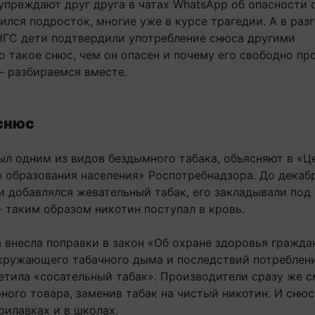
упреждают друг друга в чатах WhatsApp об опасности 
чился подросток, многие уже в курсе трагедии. А в раз
ГС дети подтвердили употребление снюса другими
о такое снюс, чем он опасен и почему его свободно пр
 разбираемся вместе.
 снюс
ыл одним из видов бездымного табака, объясняют в «Ц
о образования населения» Роспотребнадзора. До декаб
и добавлялся жевательный табак, его закладывали под 
 таким образом никотин поступал в кровь.
 внесла поправки в закон «Об охране здоровья гражда
кружающего табачного дыма и последствий потреблен
ретила «сосательный табак». Производители сразу же 
ного товара, заменив табак на чистый никотин. И сню
рилавках и в школах.