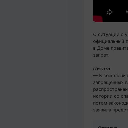
О ситуации с 
официальный п
в Доме правит
запрет.
Цитата
— К сожалению,
запрещенных в
распространен
истории со сп
потом законода
заявила предс