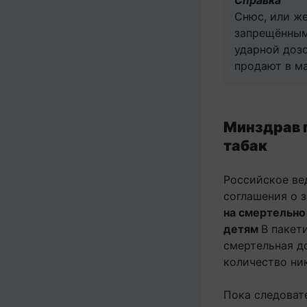
Справка
Снюс, или же
запрещённым
ударной доз
продают в ма
Минздрав 
табак
Российское ве
соглашения о 
на смертельно
детям
В пакет
смертельная д
количество ни
Пока следоват