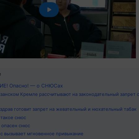
е
Е! Опасно! — о СНЮСах
азанском Кремле рассчитывают на законодательный запрет 
здрав готовит запрет на жевательный и нюхательный табак
 такое снюс
 опасен снюс
с вызывает мгновенное привыкание