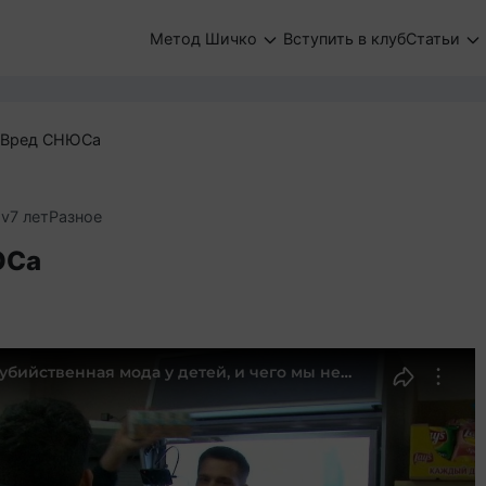
Метод Шичко
Вступить в клуб
Статьи
Вред СНЮСа
ov
7 лет
Разное
ЮСа