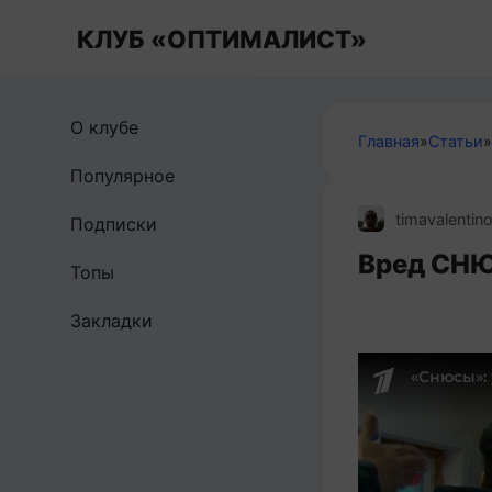
Перейти
КЛУБ «ОПТИМАЛИСТ»
к
контенту
О клубе
Главная
»
Статьи
»
Популярное
timavalentin
Подписки
Вред СН
Топы
Закладки