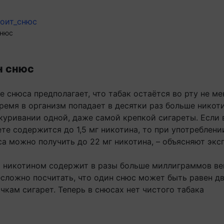
снюс
н снюс
 снюса предполагает, что табак остаётся во рту не ме
время в организм попадает в десятки раз больше никоти
куривании одной, даже самой крепкой сигареты. Если 
те содержится до 1,5 мг никотина, то при употреблени
а можно получить до 22 мг никотина, – объясняют экс
 никотином содержит в разы больше миллиграммов ве
есложно посчитать, что один снюс может быть равен д
кам сигарет. Теперь в снюсах нет чистого табака