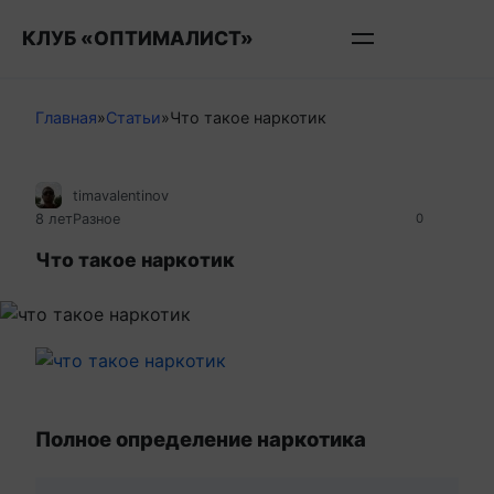
Перейти
КЛУБ «ОПТИМАЛИСТ»
к
контенту
Главная
»
Статьи
»
Что такое наркотик
timavalentinov
8 лет
Разное
0
Что такое наркотик
Полное определение наркотика