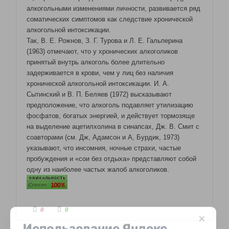
алкогольными изменениями личности, развивается ряд
соматических симптомов как следствие хронической
алкогольной интоксикации.
Так, В. Е. Рожнов, З. Г. Турова и Л. Е. Гальперина
(1963) отмечают, что у хронических алкоголиков
принятый внутрь алкоголь более длительно
задерживается в крови, чем у лиц без наличия
хронической алкогольной интоксикации. И. А.
Сытинский и В. П. Беляев (1972) высказывают
предположение, что алкоголь подавляет утилизацию
фосфатов, богатых энергией, и действует тормозяще
на выделение ацетилхолина в синапсах, Дж. В. Смит с
соавторами (см. Дж, Адамсон и А, Бурдик, 1973)
указывают, что инсомния, ночные страхи, частые
пробуждения и «сои без отдыха» представляют собой
одну из наиболее частых жалоб алкоголиков.
Г
Г
0
0
×
о
о
л
л
Использование Яндекс
о
о