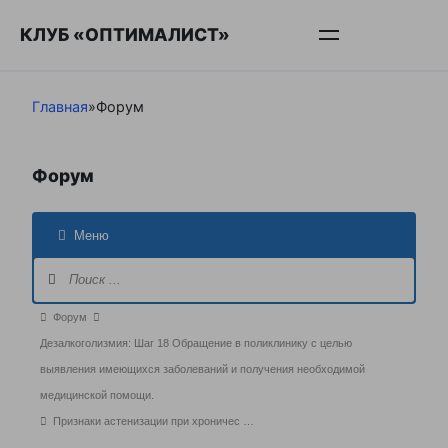
Перейти
КЛУБ «ОПТИМАЛИСТ»
к
контенту
Главная
»
Форум
Форум
Меню
Навигация
Форума
Форум
Форум
breadcrumbs
Дезалкоголизмия: Шаг 18 Обращение в поликлинику с целью
-
выявления имеющихся заболеваний и получения необходимой
Вы
медицинской помощи.
здесь:
Признаки астенизации при хроничес …