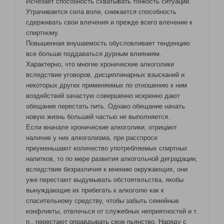
Исчезает способность схватывать тонкость ситуаций.
Утрачивается сила воли, снижается способность
сдерживать свои влечения и прежде всего влечение к
спиртному.
Повышенная внушаемость обусловливает тенденцию
все больше поддаваться дурным влияниям.
Характерно, что многие хронические алкоголики
вследствие уговоров, дисциплинарных взысканий и
некоторых других применяемых по отношению к ним
воздействий зачастую совершенно искренно дают
обещание перестать пить. Однако обещание начать
новую жизнь большей частью не выполняется.
Если вначале хронические алкоголики, отрицают
наличие у них алкоголизма, при расспросе
преуменьшают количество употребляемых спиртных
напитков, то по мере развития алкогольной деградации,
вследствие безразличия к мнению окружающих, они
уже перестают выдумывать обстоятельства, якобы
вынуждающие их прибегать к алкоголю как к
спасительному средству, чтобы забыть семейные
конфликты, отвлечься от служебных неприятностей и т.
п., перестают оправдывать свое пьянство. Наряду с