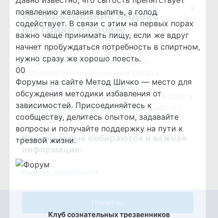
×
Давно известно, что сытость препятствует
Использование Яндекс
появлению желания выпить, а голод
Метрики и cookie
содействует. В связи с этим на первых порах
важно чаще принимать пищу, если же вдруг
Наш сайт использует сервис Яндекс
начнет пробуждаться потребность в спиртном,
Метрика для анализа поведения
нужно сразу же хорошо поесть.
пользователей и улучшения работы
Голосуйте
Голосуйте
0
0
ресурса. Также использует cookie для
-
-
Форумы на сайте Метод Шичко — место для
хранения данных. Продолжая использовать
палец
палец
обсуждения методики избавления от
сайт, Вы даете свое согласие на работу с
вниз.
вверх.
зависимостей. Присоединяйтесь к
этими файлами.
сообществу, делитесь опытом, задавайте
вопросы и получайте поддержку на пути к
Какие данные собираются и важная
трезвой жизни.
информация:
Показать подробности
Понятно
Клуб сознательных трезвенников