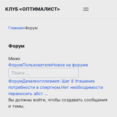
Перейти
КЛУБ «ОПТИМАЛИСТ»
к
контенту
Главная
»
Форум
Форум
Меню
Навигация
Форум
Пользователи
Новое на форуме
Форума
Форум
Форум
Дезалкоголизмия: Шаг 8 Угашение
breadcrumbs
потребности в спиртном.
Нет необходимости
-
переносить абст …
Вы
Вы должны войти, чтобы создавать сообщения
здесь:
и темы.