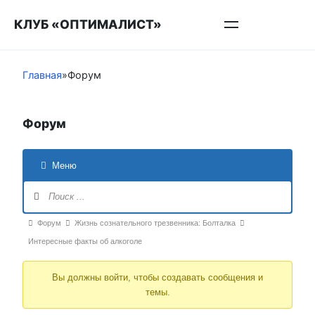
Перейти
КЛУБ «ОПТИМАЛИСТ»
к
контенту
Главная
»
Форум
Форум
Меню
Навигация
Форума
Форум
Форум
Жизнь сознательного трезвенника: Болталка
breadcrumbs
Интересные факты об алкоголе
-
Вы должны войти, чтобы создавать сообщения и
Вы
темы.
здесь: