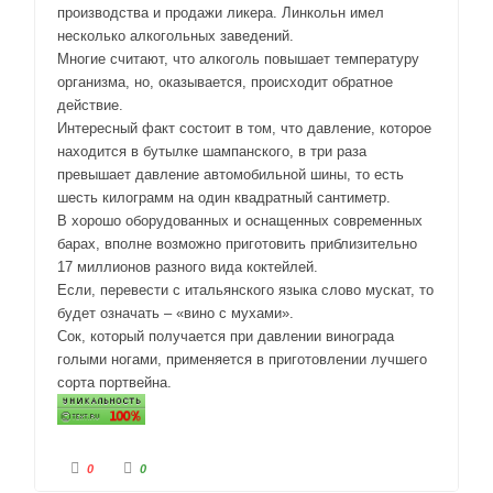
производства и продажи ликера. Линкольн имел
несколько алкогольных заведений.
Многие считают, что алкоголь повышает температуру
организма, но, оказывается, происходит обратное
действие.
Интересный факт состоит в том, что давление, которое
находится в бутылке шампанского, в три раза
превышает давление автомобильной шины, то есть
шесть килограмм на один квадратный сантиметр.
В хорошо оборудованных и оснащенных современных
барах, вполне возможно приготовить приблизительно
17 миллионов разного вида коктейлей.
Если, перевести с итальянского языка слово мускат, то
будет означать – «вино с мухами».
Сок, который получается при давлении винограда
голыми ногами, применяется в приготовлении лучшего
сорта портвейна.
Г
Г
0
0
о
о
л
л