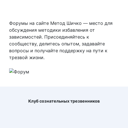
о
о
с
с
у
у
й
й
т
т
е
е
-
-
Форумы на сайте Метод Шичко — место для
п
п
а
а
обсуждения методики избавления от
л
л
е
е
зависимостей. Присоединяйтесь к
ц
ц
в
в
сообществу, делитесь опытом, задавайте
н
в
и
е
вопросы и получайте поддержку на пути к
з
р
.
х
.
трезвой жизни.
Клуб сознательных трезвенников