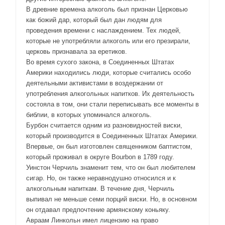
В древние времена алкоголь был признан Церковью
как божий дар, который был дан людям для
проведения времени с наслаждением. Тех людей,
которые не употребляли алкоголь или его презирали,
церковь признавала за еретиков.
Во время сухого закона, в Соединенных Штатах
Америки находились люди, которые считались особо
деятельными активистами в воздержании от
употребления алкогольных напитков. Их деятельность
состояла в том, они стали переписывать все моменты в
библии, в которых упоминался алкоголь.
Бурбон считается одним из разновидностей виски,
который производится в Соединенных Штатах Америки.
Впервые, он был изготовлен священником баптистом,
который проживал в округе Bourbon в 1789 году.
Уинстон Черчиль знаменит тем, что он был любителем
сигар. Но, он также неравнодушно относился и к
алкогольным напиткам. В течение дня, Черчиль
выпивал не меньше семи порций виски. Но, в основном
он отдавал предпочтение армянскому коньяку.
Авраам Линкольн имел лицензию на право