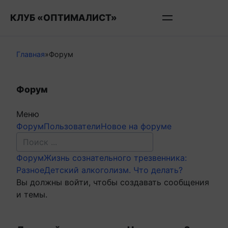
Перейти
КЛУБ «ОПТИМАЛИСТ»
к
контенту
Главная
»
Форум
Форум
Меню
Навигация
Форум
Пользователи
Новое на форуме
Форума
Форум
Форум
Жизнь сознательного трезвенника:
breadcrumbs
Разное
Детский алкоголизм. Что делать?
-
Вы должны войти, чтобы создавать сообщения
Вы
и темы.
здесь: