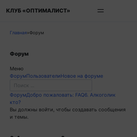
Перейти
КЛУБ «ОПТИМАЛИСТ»
к
контенту
Главная
»
Форум
Форум
Меню
Навигация
Форум
Пользователи
Новое на форуме
Форума
Форум
Форум
Добро пожаловать: FAQ
6. Алкоголик
breadcrumbs
кто?
-
Вы должны войти, чтобы создавать сообщения
Вы
и темы.
здесь: