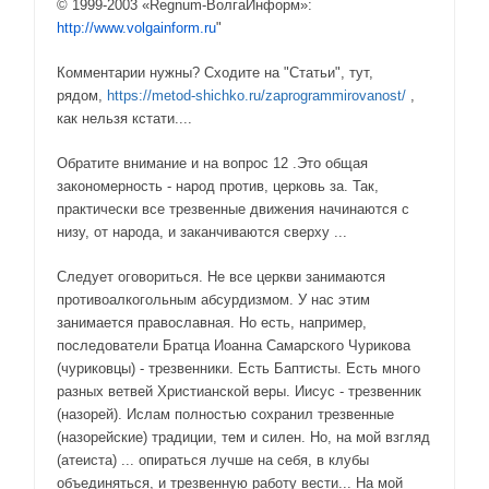
© 1999-2003 «Regnum-ВолгаИнформ»:
http://www.volgainform.ru
"
Комментарии нужны? Сходите на "Статьи", тут,
рядом,
https://metod-shichko.ru/zaprogrammirovanost/
,
как нельзя кстати....
Обратите внимание и на вопрос 12 .Это общая
закономерность - народ против, церковь за. Так,
практически все трезвенные движения начинаются с
низу, от народа, и заканчиваются сверху ...
Следует оговориться. Не все церкви занимаются
противоалкогольным абсурдизмом. У нас этим
занимается православная. Но есть, например,
последователи Братца Иоанна Самарского Чурикова
(чуриковцы) - трезвенники. Есть Баптисты. Есть много
разных ветвей Христианской веры. Иисус - трезвенник
(назорей). Ислам полностью сохранил трезвенные
(назорейские) традиции, тем и силен. Но, на мой взгляд
(атеиста) ... опираться лучше на себя, в клубы
объединяться, и трезвенную работу вести... На мой