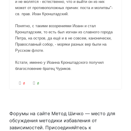
и не молятся - естественно, что и выйти он из них
может от противоположных причин: поста и молитвы"-
св. прав. Иоан Кронштадский.
Понятно, с такими воззрениями Иоанн и стал
Кронштадским, то есть был изгнан из славного города
Петра, на остров, да ещё и в не совсем, канонически,
Православный собор, - моряки разных вер были на
Русском флоте.
Кстати, именно у Иоанна Кронштадского получил
благословение братец Чуриков.
Г
Г
0
0
о
о
л
л
о
о
с
с
у
у
й
й
т
т
е
е
-
-
Форумы на сайте Метод Шичко — место для
п
п
а
а
обсуждения методики избавления от
л
л
е
е
зависимостей. Присоединяйтесь к
ц
ц
в
в