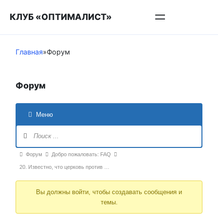
Перейти
КЛУБ «ОПТИМАЛИСТ»
к
контенту
Главная
»
Форум
Форум
Меню
Навигация
Форума
Форум
Форум
Добро пожаловать: FAQ
breadcrumbs
20. Известно, что церковь против …
-
Вы должны войти, чтобы создавать сообщения и
Вы
темы.
здесь: