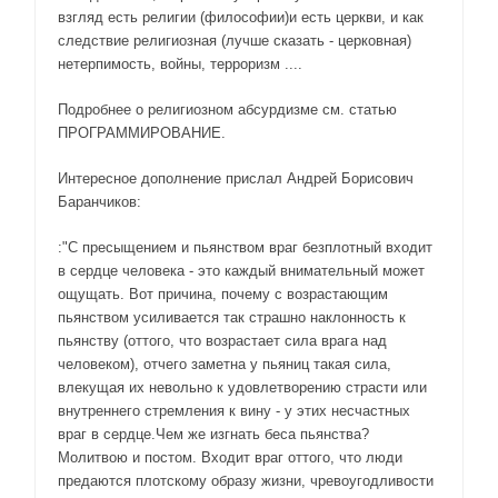
взгляд есть религии (философии)и есть церкви, и как
следствие религиозная (лучше сказать - церковная)
нетерпимость, войны, терроризм ....
Подробнее о религиозном абсурдизме см. статью
ПРОГРАММИРОВАНИЕ.
Интересное дополнение прислал Андрей Борисович
Баранчиков:
:"С пресыщением и пьянством враг безплотный входит
в сердце человека - это каждый внимательный может
ощущать. Вот причина, почему с возрастающим
пьянством усиливается так страшно наклонность к
пьянству (оттого, что возрастает сила врага над
человеком), отчего заметна у пьяниц такая сила,
влекущая их невольно к удовлетворению страсти или
внутреннего стремления к вину - у этих несчастных
враг в сердце.Чем же изгнать беса пьянства?
Молитвою и постом. Входит враг оттого, что люди
предаются плотскому образу жизни, чревоугодливости