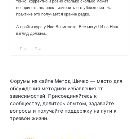
тонко, корректно и ровно столько сколько может
воспринять человек - изменить его убеждения. На
практике это получается крайне редко.
А пройти курс у Нас Вы можете. Все могут! И на Наш
взгляд должны...
Г
Г
0
0
о
о
л
л
о
о
с
с
у
у
й
й
т
т
е
е
-
-
Форумы на сайте Метод Шичко — место для
п
п
а
а
обсуждения методики избавления от
л
л
е
е
зависимостей. Присоединяйтесь к
ц
ц
в
в
сообществу, делитесь опытом, задавайте
н
в
и
е
вопросы и получайте поддержку на пути к
з
р
.
х
.
трезвой жизни.