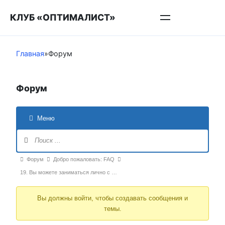
Перейти
КЛУБ «ОПТИМАЛИСТ»
к
контенту
Главная
»
Форум
Форум
Меню
Навигация
Форума
Форум
Форум
Добро пожаловать: FAQ
breadcrumbs
19. Вы можете заниматься лично с …
-
Вы должны войти, чтобы создавать сообщения и
Вы
темы.
здесь: