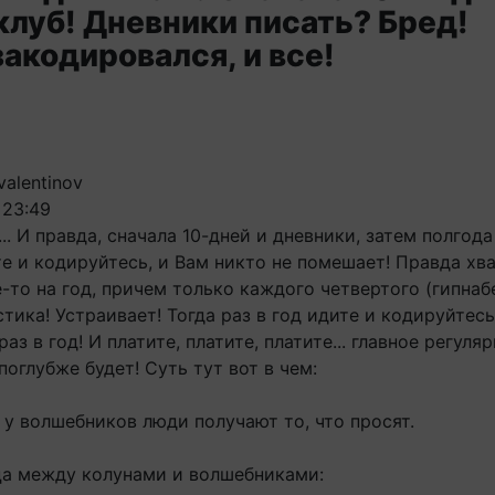
клуб! Дневники писать? Бред!
акодировался, и все!
alentinov
 23:49
... И правда, сначала 10-дней и дневники, затем полгода
е и кодируйтесь, и Вам никто не помешает! Правда хва
е-то на год, причем только каждого четвертого (гипнаб
стика! Устраивает! Тогда раз в год идите и кодируйтесь
з в год! И платите, платите, платите... главное регуляр
оглубже будет! Суть тут вот в чем:
 у волшебников люди получают то, что просят.
ца между колунами и волшебниками: