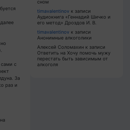
сном
ебуется
timavalentinov
к записи
Аудиокнига «Геннадий Шичко и
 далее
его метод» Дроздов И. В.
timavalentinov
к записи
Анонимные алкоголики
сно
Алексей Соломахин
к записи
.
Ответить на Хочу помочь мужу
перестать быть зависимым от
 сами с
алкоголя
фект
лдуна. За
ко раз и
 на