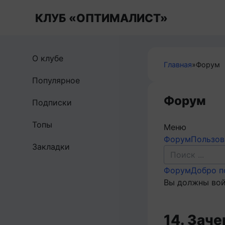
Перейти
КЛУБ «ОПТИМАЛИСТ»
к
контенту
О клубе
Главная
»
Форум
Популярное
Форум
Подписки
Топы
Меню
Навигация
Форум
Пользов
Закладки
Форума
Форум
Форум
Добро п
breadcrumbs
Вы должны вой
-
Вы
14. Заче
здесь: