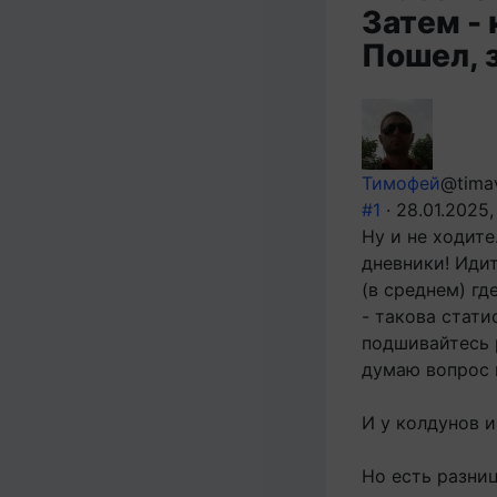
Затем - 
Пошел, з
Тимофей
@timav
#1
· 28.01.2025,
Ну и не ходите
дневники! Идит
(в среднем) гд
- такова стати
подшивайтесь ра
думаю вопрос п
И у колдунов и
Но есть разни