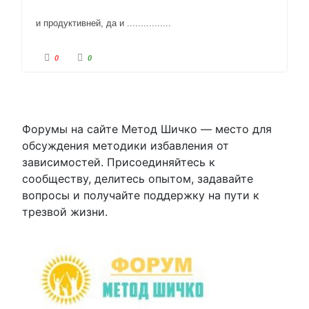
и продуктивней, да и ................
Г
Г
0
0
о
о
л
л
о
о
с
с
у
у
й
й
т
т
е
е
-
-
Форумы на сайте Метод Шичко — место для
п
п
а
а
обсуждения методики избавления от
л
л
е
е
зависимостей. Присоединяйтесь к
ц
ц
в
в
сообществу, делитесь опытом, задавайте
н
в
и
е
вопросы и получайте поддержку на пути к
з
р
.
х
.
трезвой жизни.