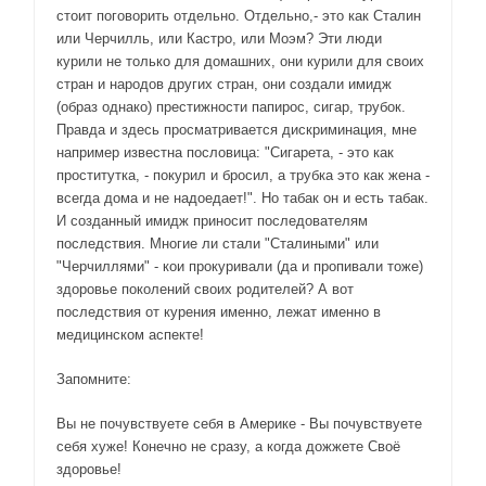
стоит поговорить отдельно. Отдельно,- это как Сталин
или Черчилль, или Кастро, или Моэм? Эти люди
курили не только для домашних, они курили для своих
стран и народов других стран, они создали имидж
(образ однако) престижности папирос, сигар, трубок.
Правда и здесь просматривается дискриминация, мне
например известна пословица: "Сигарета, - это как
проститутка, - покурил и бросил, а трубка это как жена -
всегда дома и не надоедает!". Но табак он и есть табак.
И созданный имидж приносит последователям
последствия. Многие ли стали "Сталиными" или
"Черчиллями" - кои прокуривали (да и пропивали тоже)
здоровье поколений своих родителей? А вот
последствия от курения именно, лежат именно в
медицинском аспекте!
Запомните:
Вы не почувствуете себя в Америке - Вы почувствуете
себя хуже! Конечно не сразу, а когда дожжете Своё
здоровье!