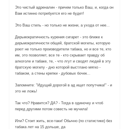
Это чистый адреналин - причем только Ваш, и, когда он
Вам истинно потребуется его не будет!
Это Ваш стиль - но только не жизни, а ухода от нее...
Дерьмократичность курения сигарет - это ближе к
дерьмократичности общей, братской могилы, которую
роют не только производители табака, но и все те, кто
им, это позволяет, все те - кто скрывает правду об
алкоголе и табаке, те, - что лгут и сводят людей в эту
братскую могилу - дно которой выстлано мягко -
табаком, а стены крепки - дубовых бочек...
Запомните: "Идущий дорогой в ад ищет попутчика!" - и
это не ложь!
Так что? Нравится? ДА? - Тогда в одиночку и чтоб
перед другими потом совесть не мучила!
Или? Стоит жить, все-таки! Обычно (по статистике) без
табака лет на 15 дольше, да