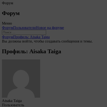
Форум
Форум
Меню
Навигация
Форум
Пользователи
Новое на форуме
Форума
Форум
Форум
Профиль: Aisaka Taiga
breadcrumbs
Вы должны войти, чтобы создавать сообщения и темы.
-
Вы
Профиль: Aisaka Taiga
здесь:
Aisaka Taiga
Пользователь