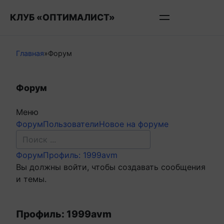
Перейти
КЛУБ «ОПТИМАЛИСТ»
к
контенту
Главная
»
Форум
Форум
Меню
Навигация
Форум
Пользователи
Новое на форуме
Форума
Форум
Форум
Профиль: 1999avm
breadcrumbs
Вы должны войти, чтобы создавать сообщения
-
и темы.
Вы
здесь:
Профиль: 1999avm