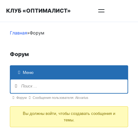
Перейти
КЛУБ «ОПТИМАЛИСТ»
к
контенту
Главная
»
Форум
Форум
Меню
Навигация
Форума
Форум
Форум
Сообщения пользователя: Akvarius
breadcrumbs
Вы должны войти, чтобы создавать сообщения и
-
темы.
Вы
здесь: