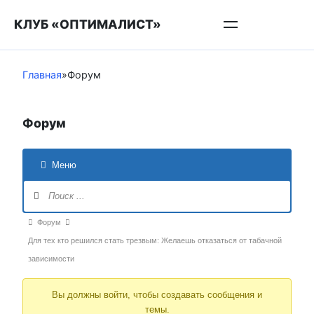
Перейти
КЛУБ «ОПТИМАЛИСТ»
к
контенту
Главная
»
Форум
Форум
Меню
Навигация
Форума
Форум
Форум
breadcrumbs
Для тех кто решился стать трезвым: Желаешь отказаться от табачной
-
зависимости
Вы
Вы должны войти, чтобы создавать сообщения и
здесь:
темы.