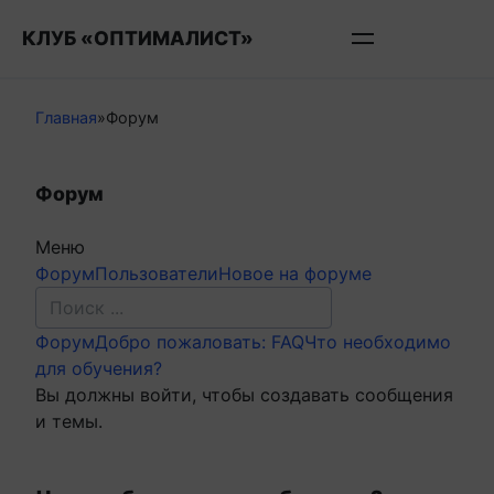
Перейти
КЛУБ «ОПТИМАЛИСТ»
к
контенту
Главная
»
Форум
Форум
Меню
Навигация
Форум
Пользователи
Новое на форуме
Форума
Форум
Форум
Добро пожаловать: FAQ
Что необходимо
breadcrumbs
для обучения?
-
Вы должны войти, чтобы создавать сообщения
Вы
и темы.
здесь: